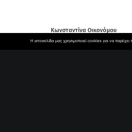
Κωνσταντίνα Οικονόμου
Η ιστοσελίδα μας χρησιμοποιεί cookies για να παρέχει
Δικηγόρος – «Μπλέτα & Κωστάκης δικηγόροι»
k.economou@bletalaw.gr