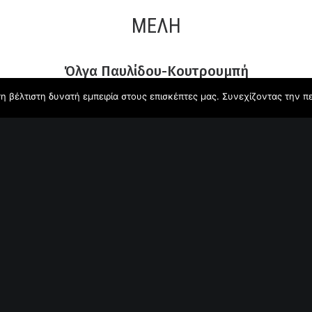
ΜΈΛΗ
Όλγα Παυλίδου-Κουτρουμπή
 τη βέλτιστη δυνατή εμπειρία στους επισκέπτες μας. Συνεχίζοντας την π
Σύμβουλος Δημοσίων Σχέσεων & Επικοινωνίας
olgapk1@yahoo.gr