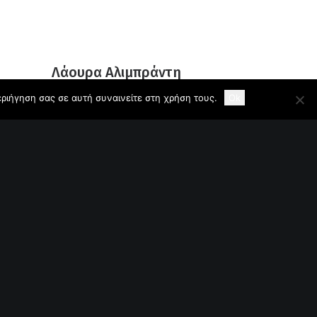
Λάουρα Αλιμπράντη
εριήγηση σας σε αυτή συναινείτε στη χρήση τους.
Ok
Κοινωνιολόγος / Εμπειρογνώμων
laoura.alipranti@gmail.com