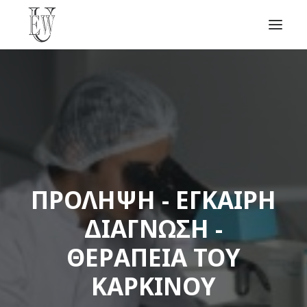
ΑΡΧΙΚΗ
ΝΕΑ
ΣΧΕΤΙΚΑ
ΣΥΜΜΕΤΟΧΗ
ΕΠΙΚΟΙΝΩΝΙΑ
ΠΡΌΛΗΨΗ - ΈΓΚΑΙΡΗ
ΔΙΆΓΝΩΣΗ -
SEARCH
ΘΕΡΑΠΕΊΑ ΤΟΥ
ΚΑΡΚΊΝΟΥ