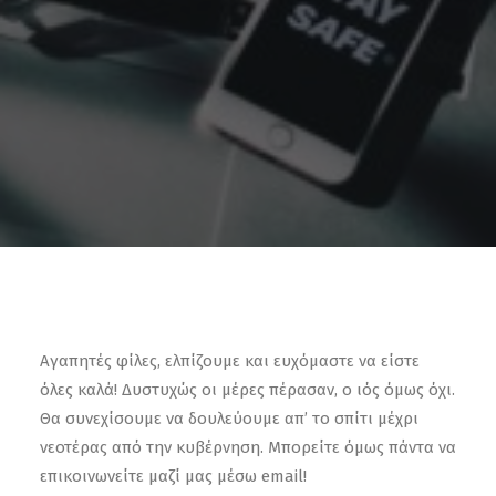
Αγαπητές φίλες, ελπίζουμε και ευχόμαστε να είστε
όλες καλά! Δυστυχώς οι μέρες πέρασαν, ο ιός όμως όχι.
Θα συνεχίσουμε να δουλεύουμε απ’ το σπίτι μέχρι
νεοτέρας από την κυβέρνηση. Μπορείτε όμως πάντα να
επικοινωνείτε μαζί μας μέσω email!