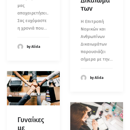
Δικαιωμά
μας
των
αποχαιρετήσει..
Σας ευχόμαστε
Η Επιτροπή
η χρονιά που…
Νομικών και
Ανθρωπίνων
Δικαιωμάτων
by Alida
παρουσιάζει
σήμερα με την…
by Alida
Γυναίκες
με