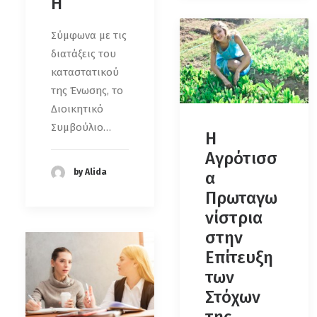
Η
Σύμφωνα με τις
διατάξεις του
καταστατικού
της Ένωσης, το
Διοικητικό
Συμβούλιο…
Η
Αγρότισσ
by Alida
α
Πρωταγω
νίστρια
στην
Επίτευξη
των
Στόχων