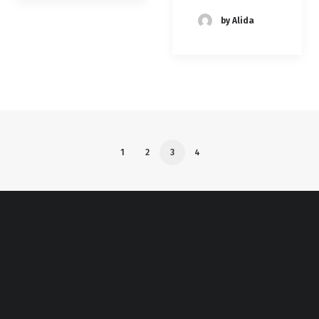
by Alida
1
2
3
4