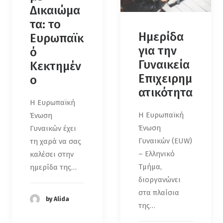
Δικαιώμα
τα: το
Ημερίδα
Ευρωπαϊκ
για την
ό
Γυναικεία
Κεκτημέν
Επιχειρημ
ο
ατικότητα
Η Ευρωπαϊκή
Η Ευρωπαϊκή
Ένωση
Ένωση
Γυναικών έχει
Γυναικών (EUW)
τη χαρά να σας
– Ελληνικό
καλέσει στην
Τμήμα,
ημερίδα της…
διοργανώνει
στα πλαίσια
by Alida
της…