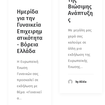
της
Βιώσιμης
Ημερίδα
Ανάπτυξη
για την
ς
Γυναικεία
Επιχειρημ
Με μεγάλη μας
χαρά σας
ατικότητα
καλούμε σε
- Βόρεια
άλλη μια
Ελλάδα
εκδήλωση της
Ευρωπαϊκής
Η Ευρωπαϊκή
Ένωσης…
Ένωση
Γυναικών σας
προσκαλεί σε
by Alida
εκδήλωση με
θέμα: «Γυναικεί
α…